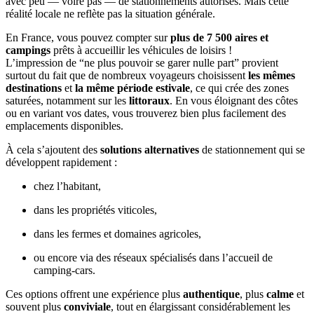
avec peu — voire pas — de stationnements autorisés. Mais cette
réalité locale ne reflète pas la situation générale.
En France, vous pouvez compter sur
plus de 7 500 aires et
campings
prêts à accueillir les véhicules de loisirs !
L’impression de “ne plus pouvoir se garer nulle part” provient
surtout du fait que de nombreux voyageurs choisissent
les mêmes
destinations
et
la même période estivale
, ce qui crée des zones
saturées, notamment sur les
littoraux
. En vous éloignant des côtes
ou en variant vos dates, vous trouverez bien plus facilement des
emplacements disponibles.
À cela s’ajoutent des
solutions alternatives
de stationnement qui se
développent rapidement :
chez l’habitant,
dans les propriétés viticoles,
dans les fermes et domaines agricoles,
ou encore via des réseaux spécialisés dans l’accueil de
camping‑cars.
Ces options offrent une expérience plus
authentique
, plus
calme
et
souvent plus
conviviale
, tout en élargissant considérablement les