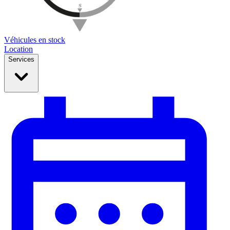
Véhicules en stock
Location
Services