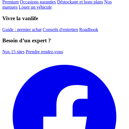
Premium
Occasions garanties
Déstockage et bons plans
Nos
marques
Louer un véhicule
Vivre la vanlife
Guide : premier achat
Conseils d'entretien
Roadbook
Besoin d’un expert ?
Nos 15 sites
Prendre rendez-vous