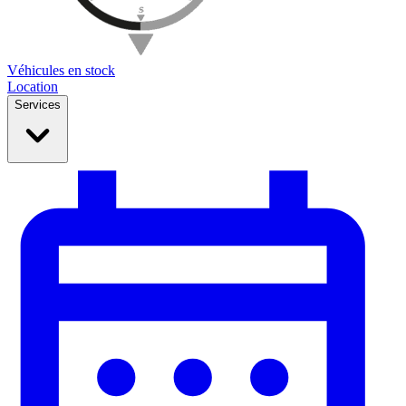
Véhicules en stock
Location
Services