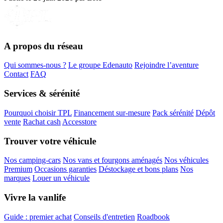
A propos du réseau
Qui sommes-nous ?
Le groupe Edenauto
Rejoindre l’aventure
Contact
FAQ
Services & sérénité
Pourquoi choisir TPL
Financement sur-mesure
Pack sérénité
Dépôt
vente
Rachat cash
Accesstore
Trouver votre véhicule
Nos camping-cars
Nos vans et fourgons aménagés
Nos véhicules
Premium
Occasions garanties
Déstockage et bons plans
Nos
marques
Louer un véhicule
Vivre la vanlife
Guide : premier achat
Conseils d'entretien
Roadbook