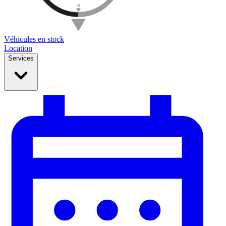
Véhicules en stock
Location
Services