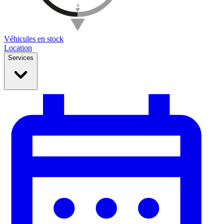
Véhicules en stock
Location
Services