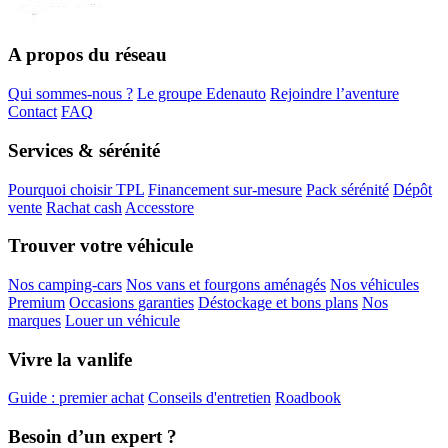
A propos du réseau
Qui sommes-nous ?
Le groupe Edenauto
Rejoindre l’aventure
Contact
FAQ
Services & sérénité
Pourquoi choisir TPL
Financement sur-mesure
Pack sérénité
Dépôt
vente
Rachat cash
Accesstore
Trouver votre véhicule
Nos camping-cars
Nos vans et fourgons aménagés
Nos véhicules
Premium
Occasions garanties
Déstockage et bons plans
Nos
marques
Louer un véhicule
Vivre la vanlife
Guide : premier achat
Conseils d'entretien
Roadbook
Besoin d’un expert ?