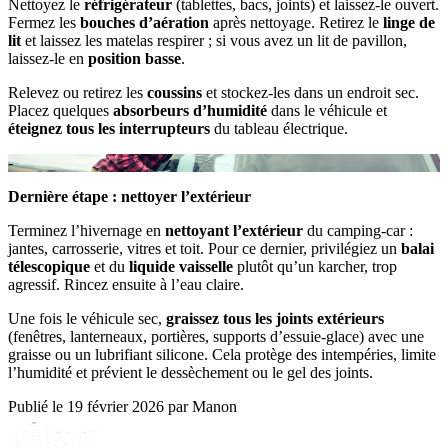
Nettoyez le
réfrigérateur
(tablettes, bacs, joints) et laissez‑le ouvert.
Fermez les
bouches d’aération
après nettoyage. Retirez le
linge de
lit
et laissez les matelas respirer ; si vous avez un lit de pavillon,
laissez‑le en
position basse
.
Relevez ou retirez les
coussins
et stockez‑les dans un endroit sec.
Placez quelques
absorbeurs d’humidité
dans le véhicule et
éteignez tous les interrupteurs
du tableau électrique.
-
Dernière étape : nettoyer l’extérieur
Terminez l’hivernage en
nettoyant l’extérieur
du camping‑car :
jantes, carrosserie, vitres et toit. Pour ce dernier, privilégiez un
balai
télescopique
et du
liquide vaisselle
plutôt qu’un karcher, trop
agressif. Rincez ensuite à l’eau claire.
Une fois le véhicule sec,
graissez tous les joints extérieurs
(fenêtres, lanterneaux, portières, supports d’essuie‑glace) avec une
graisse ou un lubrifiant silicone. Cela protège des intempéries, limite
l’humidité et prévient le dessèchement ou le gel des joints.
Publié le 19 février 2026
par Manon