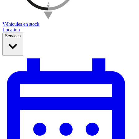
Véhicules en stock
Location
Services