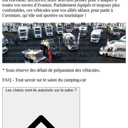
toutes vos envies d’évasion. Parfaitement équipés et toujours plus
confortables, ces véhicules sont vos alliés idéaux pour partir à
l’aventure, qu’elle soit sportive ou touristique !
LES FINS DE SÉRIE SONT EN DISPONIBILITÉ IMMÉDIATE
!
Ils sont prêts à partir et n'attendent que vous pour prendre la route...
Les derniers modèles du millésime 2025 seront disponibles
immédiatement* lors de cet évènement dans notre concession de
Carcassonne du Jeudi 04 au Dimanche 07 Juin. De quoi réaliser les
rêves de liberté des plus impatients d'entre vous !
* Sous réserve des délais de préparation des véhicules.
FAQ - Tout savoir sur le salon du camping-car
Les chiens sont-ils autorisés sur le salon ?