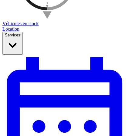
Véhicules en stock
Location
Services