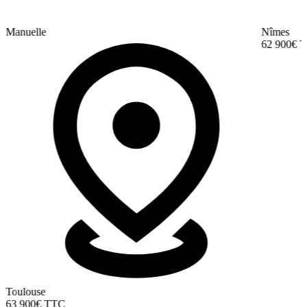
Manuelle
Nîmes
62 900€
T
Toulouse
63 900€
TTC