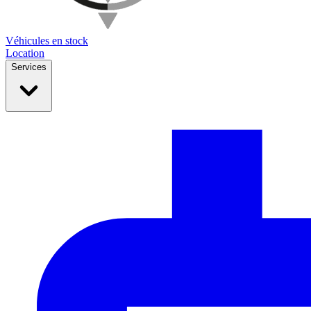
Véhicules en stock
Location
Services