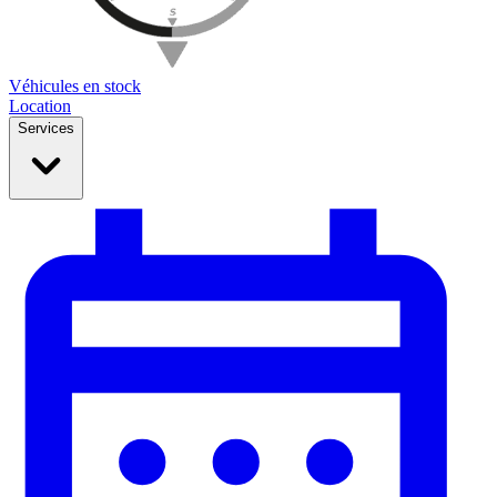
Véhicules en stock
Location
Services