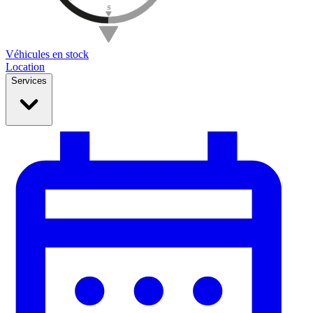
Véhicules en stock
Location
Services