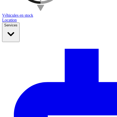
Véhicules en stock
Location
Services