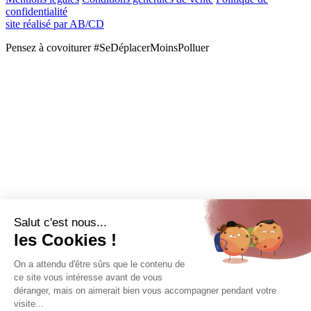
confidentialité
site réalisé par AB/CD
Pensez à covoiturer #SeDéplacerMoinsPolluer