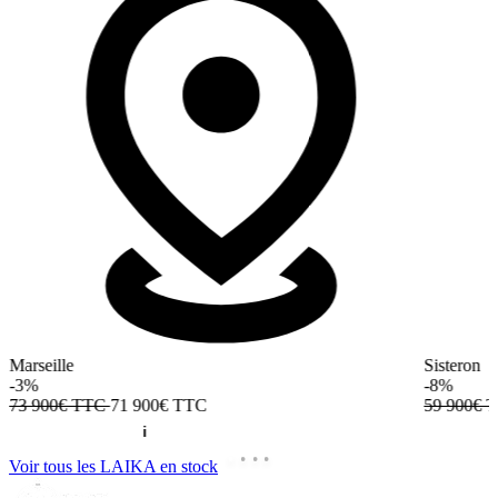
Marseille
Sisteron
-3%
-8%
73 900€ TTC
71 900€
TTC
59 900€ 
Voir tous les LAIKA en stock