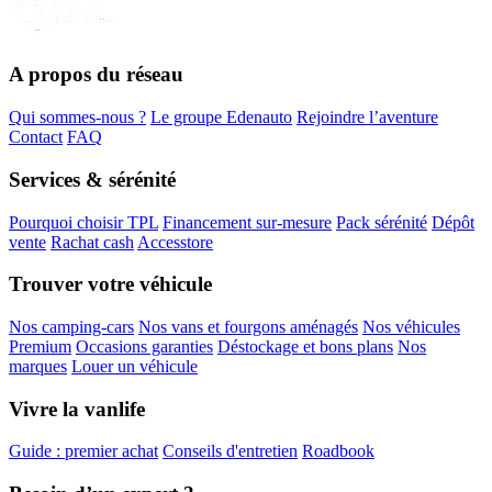
A propos du réseau
Qui sommes-nous ?
Le groupe Edenauto
Rejoindre l’aventure
Contact
FAQ
Services & sérénité
Pourquoi choisir TPL
Financement sur-mesure
Pack sérénité
Dépôt
vente
Rachat cash
Accesstore
Trouver votre véhicule
Nos camping-cars
Nos vans et fourgons aménagés
Nos véhicules
Premium
Occasions garanties
Déstockage et bons plans
Nos
marques
Louer un véhicule
Vivre la vanlife
Guide : premier achat
Conseils d'entretien
Roadbook