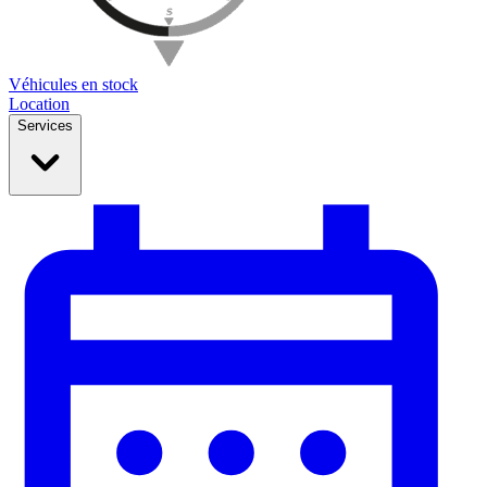
Véhicules en stock
Location
Services