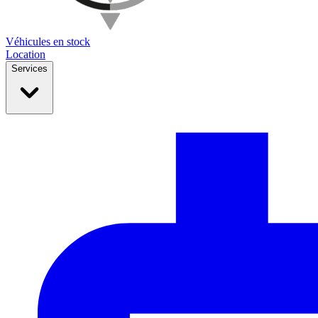
Véhicules en stock
Location
Services