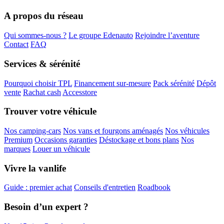
A propos du réseau
Qui sommes-nous ?
Le groupe Edenauto
Rejoindre l’aventure
Contact
FAQ
Services & sérénité
Pourquoi choisir TPL
Financement sur-mesure
Pack sérénité
Dépôt
vente
Rachat cash
Accesstore
Trouver votre véhicule
Nos camping-cars
Nos vans et fourgons aménagés
Nos véhicules
Premium
Occasions garanties
Déstockage et bons plans
Nos
marques
Louer un véhicule
Vivre la vanlife
Guide : premier achat
Conseils d'entretien
Roadbook
Besoin d’un expert ?