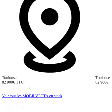
Toulouse
Toulouse
82 900€
TTC
82 900€
T
Voir tous les MOBILVETTA en stock