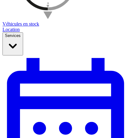
Véhicules en stock
Location
Services