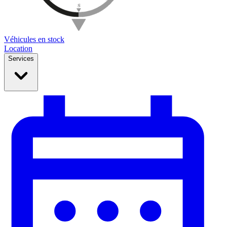
Véhicules en stock
Location
Services