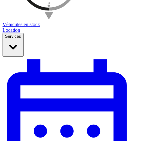
Véhicules en stock
Location
Services