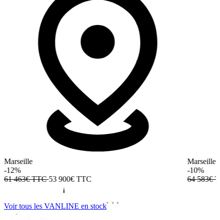
Marseille
Marseille
-12%
-10%
61 463€ TTC
53 900€
TTC
64 583€ 
Voir tous les VANLINE en stock