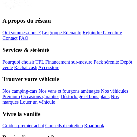
A propos du réseau
Qui sommes-nous ?
Le groupe Edenauto
Rejoindre l’aventure
Contact
FAQ
Services & sérénité
Pourquoi choisir TPL
Financement sur-mesure
Pack sérénité
Dépôt
vente
Rachat cash
Accesstore
Trouver votre véhicule
Nos camping-cars
Nos vans et fourgons aménagés
Nos véhicules
Premium
Occasions garanties
Déstockage et bons plans
Nos
marques
Louer un véhicule
Vivre la vanlife
Guide : premier achat
Conseils d'entretien
Roadbook