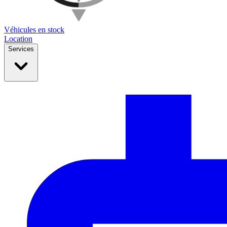
Véhicules en stock
Location
Services