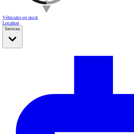
Véhicules en stock
Location
Services