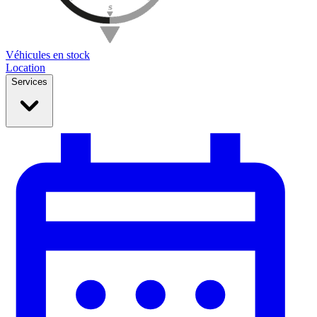
Véhicules en stock
Location
Services