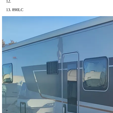
890LC