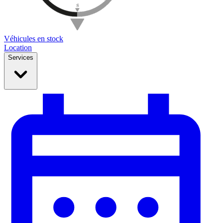
Véhicules en stock
Location
Services