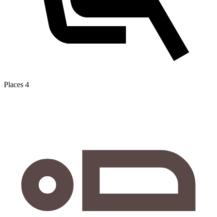
Places
4