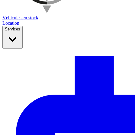
Véhicules en stock
Location
Services