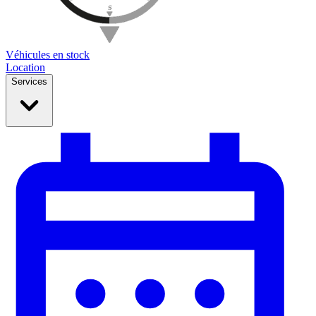
Véhicules en stock
Location
Services