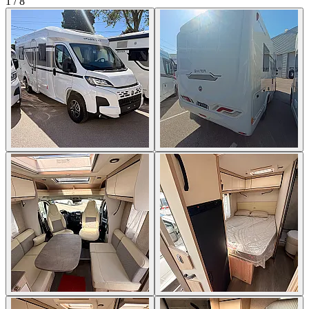
1
/
8