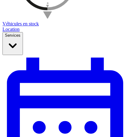
Véhicules en stock
Location
Services