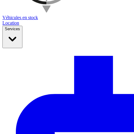
Véhicules en stock
Location
Services