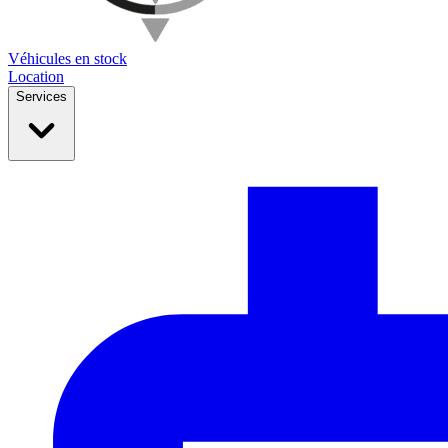
Véhicules en stock
Location
Services