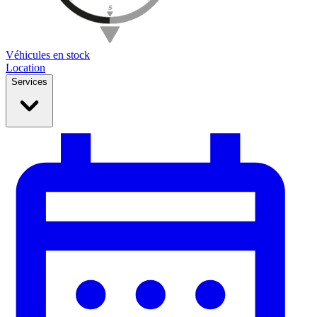
Véhicules en stock
Location
Services