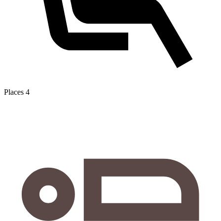
Places
4