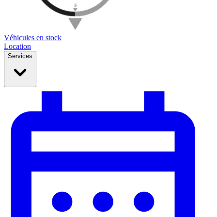
Véhicules en stock
Location
Services