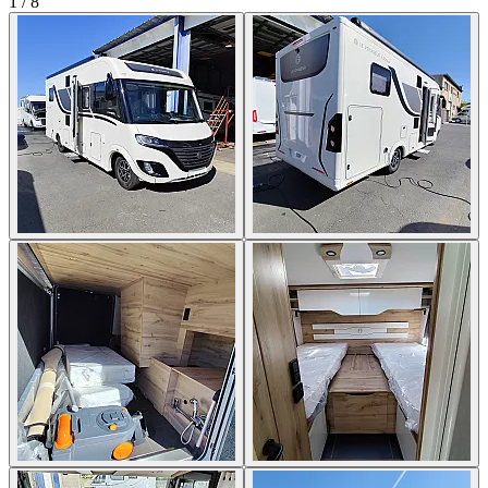
1
/
8