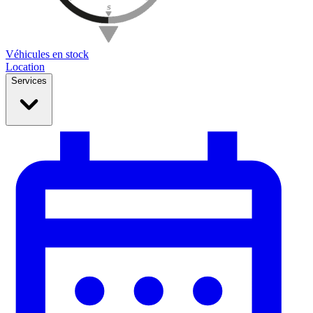
Véhicules en stock
Location
Services