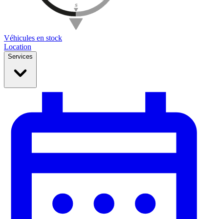
Véhicules en stock
Location
Services