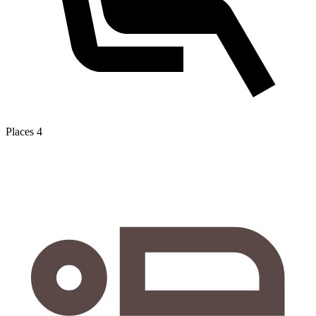
Places
4