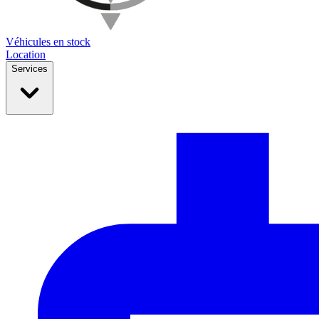
Véhicules en stock
Location
Services