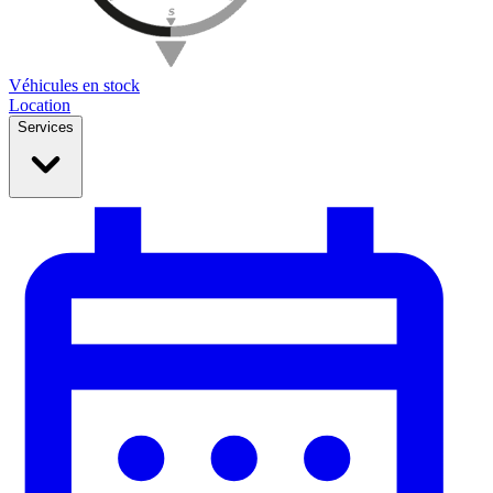
Véhicules en stock
Location
Services