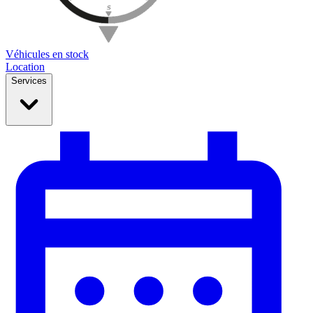
Véhicules en stock
Location
Services