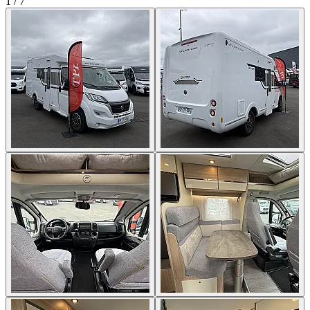
1
/
7