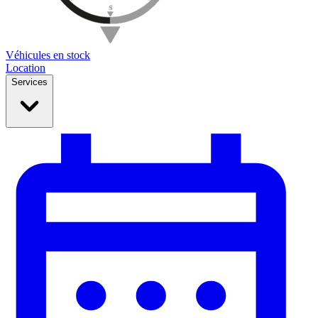
Véhicules en stock
Location
Services