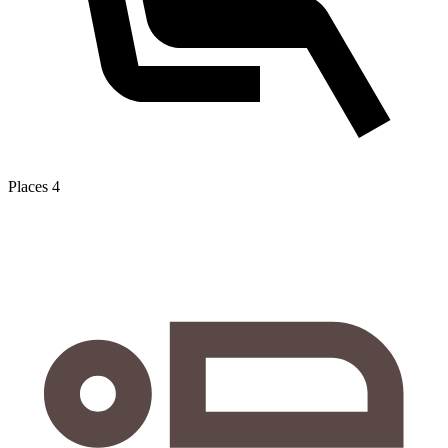
Places
4