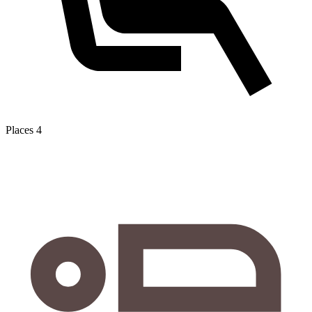
Places
4