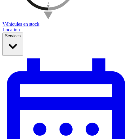
Véhicules en stock
Location
Services