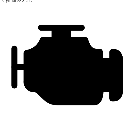
Cylindrée
2.2 L