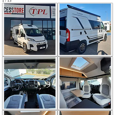
1
/
15