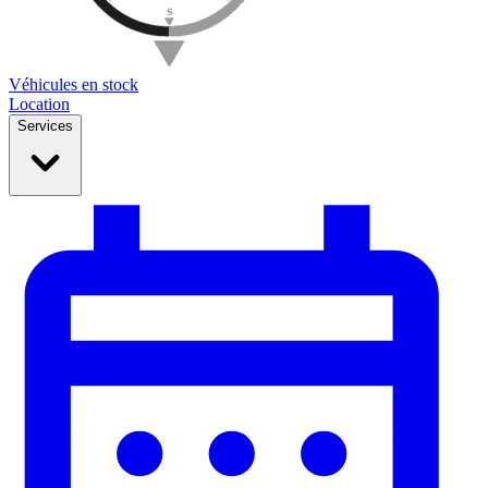
Véhicules en stock
Location
Services