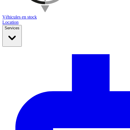
Véhicules en stock
Location
Services