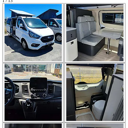
1
/
13