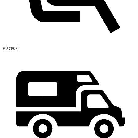
Places
4