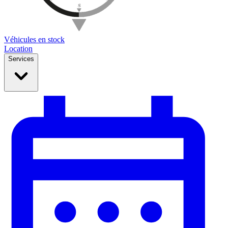
Véhicules en stock
Location
Services