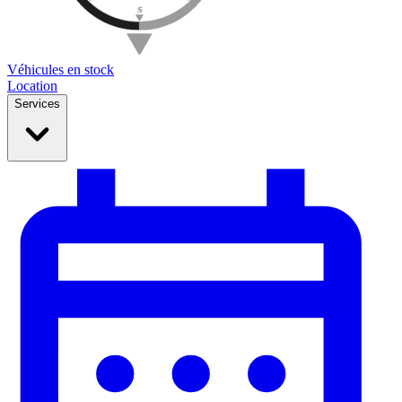
Véhicules en stock
Location
Services