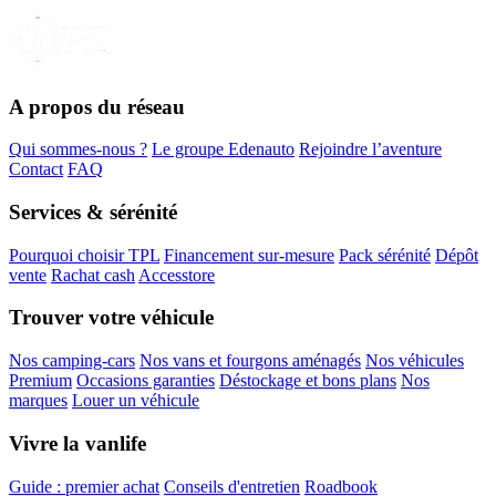
A propos du réseau
Qui sommes-nous ?
Le groupe Edenauto
Rejoindre l’aventure
Contact
FAQ
Services & sérénité
Pourquoi choisir TPL
Financement sur-mesure
Pack sérénité
Dépôt
vente
Rachat cash
Accesstore
Trouver votre véhicule
Nos camping-cars
Nos vans et fourgons aménagés
Nos véhicules
Premium
Occasions garanties
Déstockage et bons plans
Nos
marques
Louer un véhicule
Vivre la vanlife
Guide : premier achat
Conseils d'entretien
Roadbook