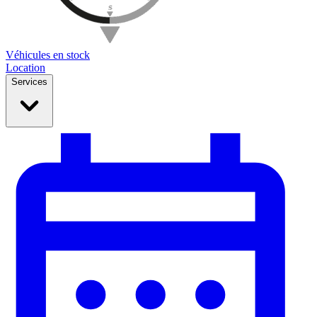
Véhicules en stock
Location
Services