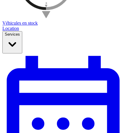
Véhicules en stock
Location
Services