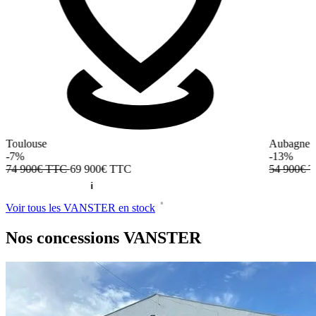
Toulouse
Aubagne
-7%
-13%
74 900€ TTC
69 900€
TTC
54 900€ 
Voir tous les VANSTER en stock
Nos concessions
VANSTER