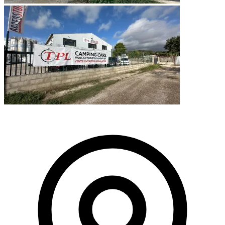
Leaflet
|
©
OpenStreetMap
+
−