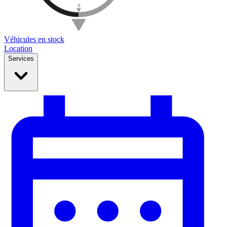
Véhicules en stock
Location
Services