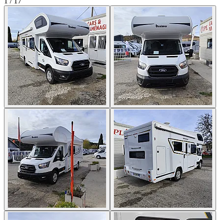
1
/
17