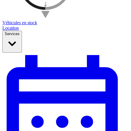
Véhicules en stock
Location
Services