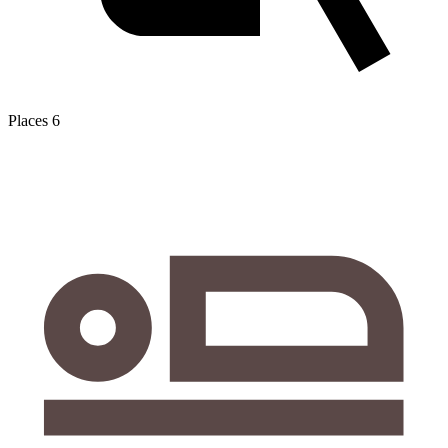
Places
6