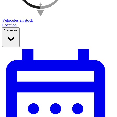
Véhicules en stock
Location
Services