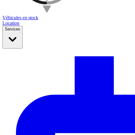
Véhicules en stock
Location
Services