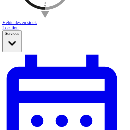
Véhicules en stock
Location
Services