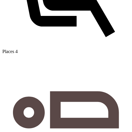
Places
4