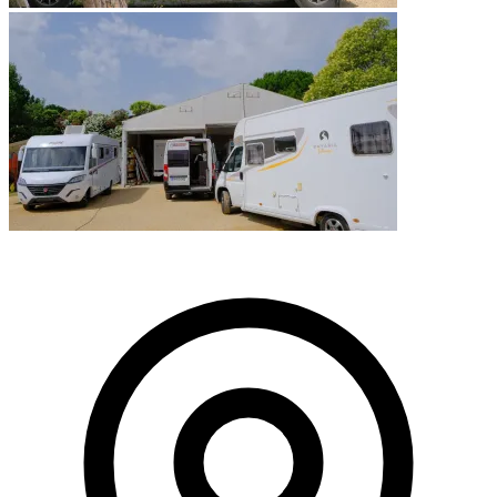
Leaflet
|
©
OpenStreetMap
+
−