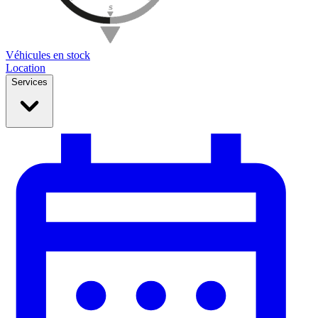
Véhicules en stock
Location
Services