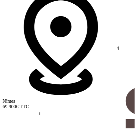
4
Nîmes
69 900€
TTC