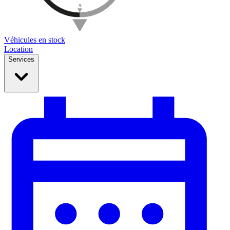
Véhicules en stock
Location
Services