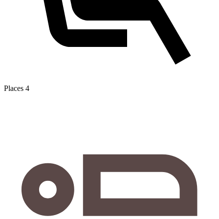
Places
4