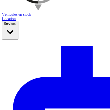
Véhicules en stock
Location
Services