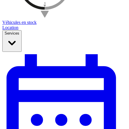
Véhicules en stock
Location
Services