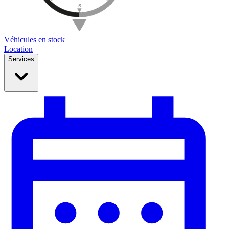
Véhicules en stock
Location
Services