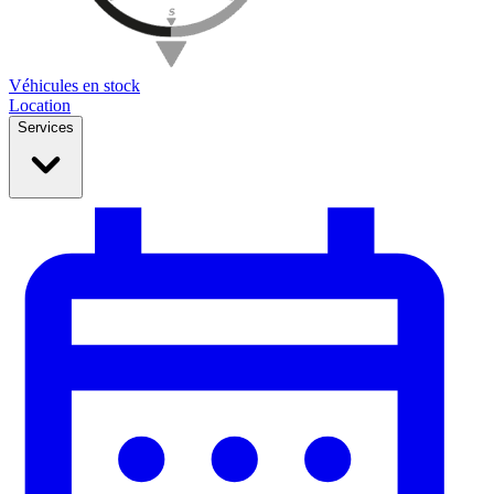
Véhicules en stock
Location
Services